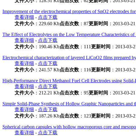
文件大小
：128.51 Kb
点击次数
：62
更新时间
：2013-03-21
Improvement of the electrochemical properties of SnO2 electrodes for 
查看详细
-
点击下载
文件大小
：229.60 Kb
点击次数
：87
更新时间
：2013-03-21
The Effect of Electrolytes on the Low Temperature Characteristics of 
查看详细
-
点击下载
文件大小
：190.46 Kb
点击次数
：111
更新时间
：2013-03-2
Electrochemical characterization of layered LiCoO2 films prepared by 
查看详细
-
点击下载
文件大小
：241.57 Kb
点击次数
：116
更新时间
：2013-03-2
High-Performance Direct Methanol Fuel Cell Electrodes using Solid
查看详细
-
点击下载
文件大小
：212.21 Kb
点击次数
：95
更新时间
：2013-03-21
Simple Solid-Phase Synthesis of Hollow Graphic Nanoparticles and t
查看详细
-
点击下载
文件大小
：187.26 Kb
点击次数
：123
更新时间
：2013-03-2
Spherical carbon capsules with hollow macroporous core and mesoporou
查看详细
-
点击下载