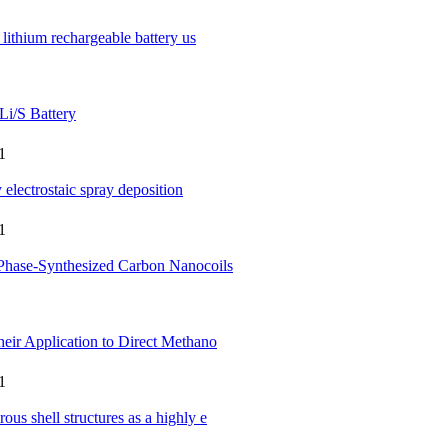
lithium rechargeable battery us
Li/S Battery
1
electrostaic spray deposition
1
-Phase-Synthesized Carbon Nanocoils
heir Application to Direct Methano
1
s shell structures as a highly e