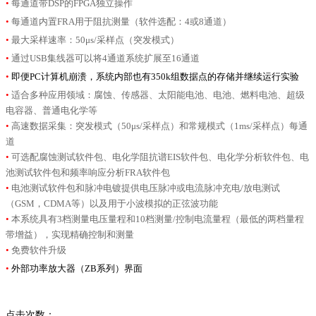
•
每通道带DSP的FPGA独立操作
•
每通道内置FRA用于阻抗测量（软件选配：4或8通道）
•
最大采样速率：50μs/采样点（突发模式）
•
通过USB集线器可以将4通道系统扩展至16通道
•
即便PC计算机崩溃，系统内部也有350k组数据点的存储并继续运行实验
•
适合多种应用领域：腐蚀、传感器、太阳能电池、电池、燃料电池、超级
电容器、普通电化学等
•
高速数据采集：突发模式（50μs/采样点）和常规模式（1ms/采样点）每通
道
•
可选配腐蚀测试软件包、电化学阻抗谱EIS软件包、电化学分析软件包、电
池测试软件包和频率响应分析FRA软件包
•
电池测试软件包和脉冲电镀提供电压脉冲或电流脉冲充电/放电测试
（GSM，CDMA等）以及用于小波模拟的正弦波功能
•
本系统具有3档测量电压量程和10档测量/控制电流量程（最低的两档量程
带增益），实现精确控制和测量
•
免费软件升级
•
外部功率放大器（ZB系列）界面
点击次数：