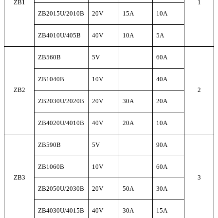
ZB1
1
ZB2015U/2010B
20V
15A
10A
ZB4010U/405B
40V
10A
5A
ZB560B
5V
60A
ZB1040B
10V
40A
ZB2
2
ZB2030U/2020B
20V
30A
20A
ZB4020U/4010B
40V
20A
10A
ZB590B
5V
90A
ZB1060B
10V
60A
ZB3
3
ZB2050U/2030B
20V
50A
30A
ZB4030U/4015B
40V
30A
15A