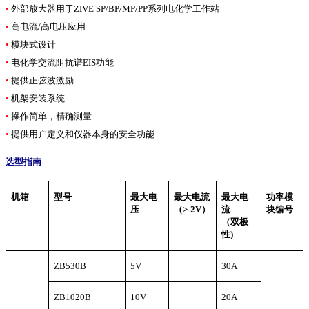
•
外部放大器用于ZIVE SP/BP/MP/PP系列电化学工作站
•
高电流/高电压应用
•
模块式设计
•
电化学交流阻抗谱EIS功能
•
提供正弦波激励
•
机架安装系统
•
操作简单，精确测量
•
提供用户定义和仪器本身的安全功能
选型指南
机箱
型号
最大电
最大电流
最大电
功率模
压
（
>-2V
）
流
块编号
（双极
性
)
ZB530B
5V
30A
ZB1020B
10V
20A